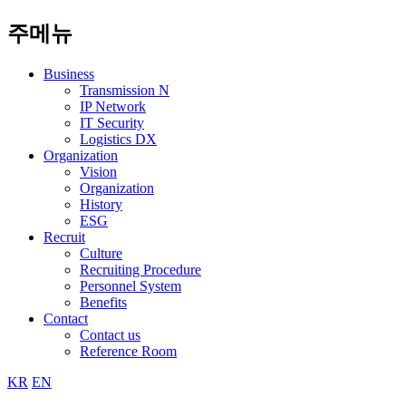
주메뉴
Business
Transmission N
IP Network
IT Security
Logistics DX
Organization
Vision
Organization
History
ESG
Recruit
Culture
Recruiting Procedure
Personnel System
Benefits
Contact
Contact us
Reference Room
KR
EN